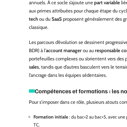
annuels. À ce socle s’ajoute une
part variable
lié
aux primes attribuées pour chaque étape du cycl
tech
ou du
SaaS
proposent généralement des gril
classique.
Les parcours d’évolution se dessinent progressi
BDR) à l’
account manager
ou au
responsable c
portefeuilles complexes ou s’orientent vers des
sales
, tandis que d’autres basculent vers le terr
l’ancrage dans les équipes sédentaires.
Compétences et formations : les 
Pour s’imposer dans ce rôle, plusieurs atouts co
Formation initiale
: du bac+2 au bac+5, avec un
TC.