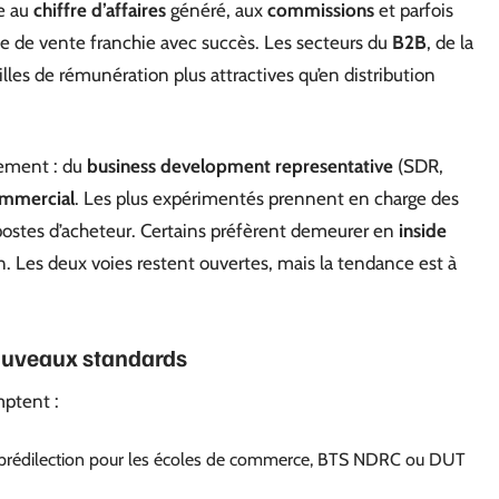
e au
chiffre d’affaires
généré, aux
commissions
et parfois
e de vente franchie avec succès. Les secteurs du
B2B
, de la
les de rémunération plus attractives qu’en distribution
vement : du
business development representative
(SDR,
ommercial
. Les plus expérimentés prennent en charge des
 postes d’acheteur. Certains préfèrent demeurer en
inside
ain. Les deux voies restent ouvertes, mais la tendance est à
nouveaux standards
mptent :
e prédilection pour les écoles de commerce, BTS NDRC ou DUT