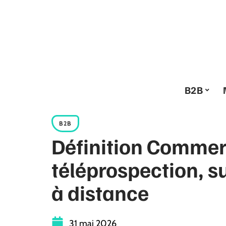
B2B
B2B
Définition Commerc
téléprospection, su
à distance
31 mai 2026