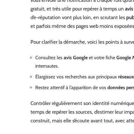
vous envoie une notification à chaque fois qu’u
gratuit, et très utile pour repérer à temps un
avis
d’e-réputation vont plus loin, en scrutant les
pub
et parfois même des pages web moins exposées
Pour clarifier la démarche, voici les points à su
Consultez les
avis Google
et votre fiche
Google 
internautes.
Élargissez vos recherches aux principaux
réseaux
Restez attentif à l’apparition de vos
données per
Contrôler régulièrement son identité numérique 
temps de repérer les sources, d’estimer leur impa
construit, mais elle s’écoute avant tout, avec a